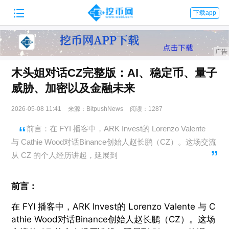

下载app
木头姐对话CZ完整版：AI、稳定币、量子
威胁、加密以及金融未来
2026-05-08 11:41
来源：BitpushNews
阅读：1287
前言：在 FYI 播客中，ARK Invest的 Lorenzo Valente
与 Cathie Wood对话Binance创始人赵长鹏（CZ）。这场交流
从 CZ 的个人经历讲起，延展到
前言：
在 FYI 播客中，
ARK Invest
的 Lorenzo Valente 与
C
athie Wood
对话
Binance
创始人赵长鹏（
CZ
）。这场