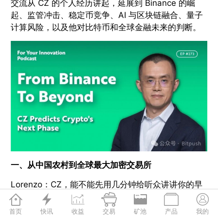
交流从 CZ 的个人经历讲起，延展到 Binance 的崛
起、监管冲击、稳定币竞争、AI 与区块链融合、量子
计算风险，以及他对比特币和全球金融未来的判断。
一、从中国农村到全球最大加密交易所
Lorenzo：CZ，能不能先用几分钟给听众讲讲你的早
年经历？包括你是怎么进入加密行业、后来又怎样创







办 Binance 的。
首页
快讯
收益
交易
矿池
产品
我的