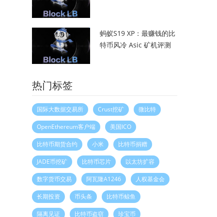
蚂蚁S19 XP：最赚钱的比
特币风冷 Asic 矿机评测
热门标签
国际大数据交易所
Crust挖矿
微比特
OpenEthereum客户端
美国ICO
比特币期货合约
小米
比特币捐赠
JADE币挖矿
比特币芯片
以太坊扩容
数字货币交易
阿瓦隆A1246
人权基金会
长期投资
币头条
比特币鲸鱼
隔离见证
比特币盗窃
珍宝币