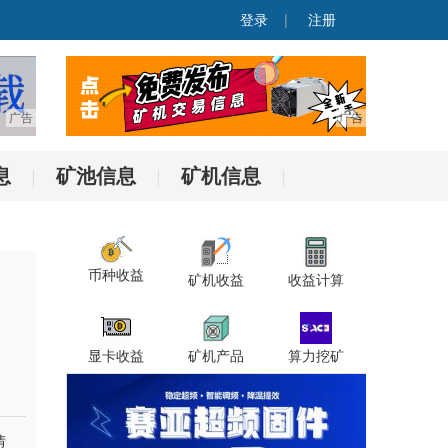
登录
|
注册
息
矿池信息
矿机信息
|
|
|
币种收益
矿机收益
收益计算
显卡收益
矿机产品
算力挖矿
情