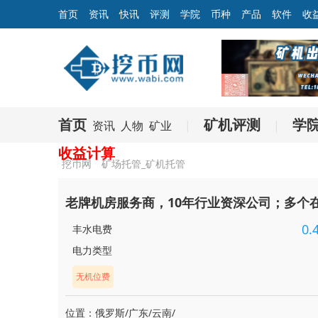
首页
资讯
快讯
评测
学院
币种
产品
软件
收
首页
矿机评测
学
资讯
人物
矿业
|
|
收益计算
挖币网
矿场托管_矿机托管
老牌机房服务商，10年行业资深公司；多个
0.
丰水电费
电力类型
无机位费
位置：俄罗斯/广东/云南/