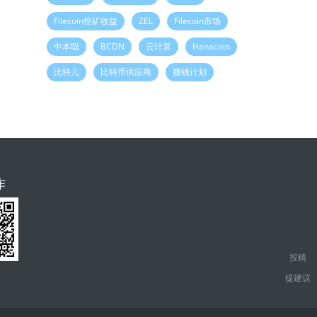
Filecoin挖矿收益
ZEL
Filecoin市场
中本聪
BCDN
云计算
Hanacoin
比特儿
比特币供应商
撒钱计划
作
投稿
提建议