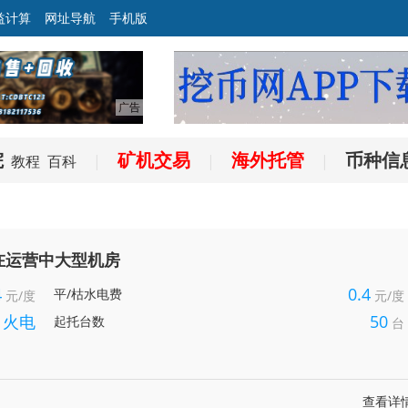
益计算
网址导航
手机版
院
矿机交易
海外托管
币种信
教程
百科
|
|
|
在运营中大型机房
4
0.4
平/枯水电费
元/度
元/度
火电
50
起托台数
台
查看详