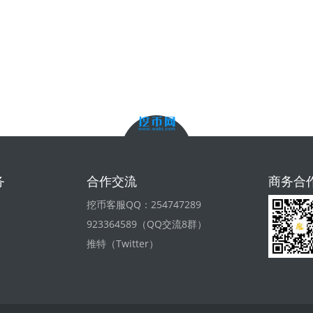
务
合作交流
商务合
挖币客服QQ：254747289
923364589（QQ交流8群）
推特（Twitter）