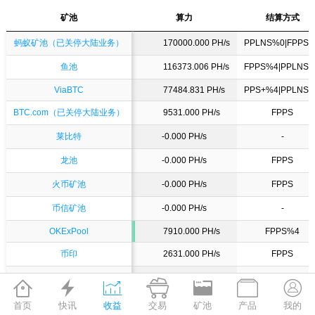
矿池
矿池
算力
结算方式
矿池
算力
结算方式
蚂蚁矿池（已关停大陆业务）
蚂蚁矿池（已关停大陆业务）
170000.000 PH/s
PPLNS%0|FPPS
鱼池
鱼池
116373.006 PH/s
FPPS%4|PPLNS
ViaBTC
ViaBTC
77484.831 PH/s
PPS+%4|PPLNS
BTC.com（已关停大陆业务）
BTC.com（已关停大陆业务）
9531.000 PH/s
FPPS
莱比特
莱比特
-0.000 PH/s
-
龙池
龙池
-0.000 PH/s
FPPS
火币矿池
火币矿池
-0.000 PH/s
FPPS
币信矿池
币信矿池
-0.000 PH/s
-
OKExPool
OKExPool
7910.000 PH/s
FPPS%4
币印
币印
2631.000 PH/s
FPPS
BW矿池
BW矿池
90.584 PH/s
PPS%2|PPS+%







星众矿池
星众矿池
-0.000 PH/s
PPS
首页
快讯
收益
交易
矿池
产品
我的