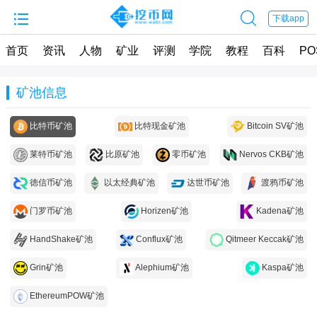


下载app
首页
资讯
人物
矿业
评测
学院
教程
百科
PO
矿池信息
比特币矿池
比特现金矿池
Bitcoin SV矿池
莱特币矿池
比原矿池
零币矿池
Nervos CKB矿池
徳信币矿池
以太经典矿池
达世币矿池
渡鸦币矿池
门罗币矿池
Horizen矿池
Kadena矿池
HandShake矿池
Conflux矿池
Qitmeer Keccak矿池
Alephium矿池
Grin矿池
Kaspa矿池
EthereumPOW矿池