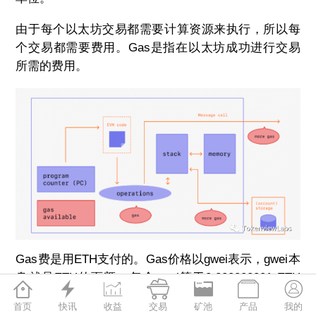
由于每个以太坊交易都需要计算资源来执行，所以每
个交易都需要费用。Gas是指在以太坊成功进行交易
所需的费用。
Gas费是用ETH支付的。Gas价格以gwei表示，gwei本
身就是ETH的面额，每个gwei等于0.000000001 ETH







(10
-9
ETH)。例如，与其说你的Gas费用0.000000001
首页
快讯
收益
交易
矿池
产品
我的
ETH，不如说你的Gas费1 gwei。“gwei”本身的意思