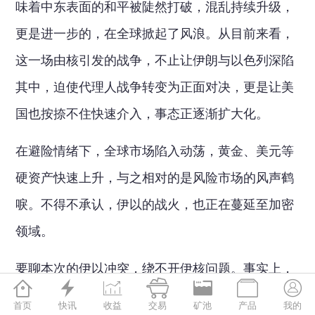
味着中东表面的和平被陡然打破，混乱持续升级，
更是进一步的，在全球掀起了风浪。从目前来看，
这一场由核引发的战争，不止让伊朗与以色列深陷
其中，迫使代理人战争转变为正面对决，更是让美
国也按捺不住快速介入，事态正逐渐扩大化。
在避险情绪下，全球市场陷入动荡，黄金、美元等
硬资产快速上升，与之相对的是风险市场的风声鹤
唳。不得不承认，伊以的战火，也正在蔓延至加密
领域。
要聊本次的伊以冲突，绕不开伊核问题。事实上，







伊朗的核计划比想象中要更早，早在 1957 年，正
首页
快讯
收益
交易
矿池
产品
我的