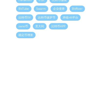
BitTube
Swarm
企业债券
BitRiver
比特币SV
比特币披萨节
跨链nft平台
zano币
意大利
比特币APP
稳定币增发