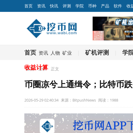
首页
资讯
快讯
评测
学院
币种
产品
软件
收
首页
矿机评测
学
资讯
人物
矿业
|
|
收益计算
首页
业界
正文
币圈凉兮上通缉令；比特币跌
2026-05-29 02:40:34
来源：BitpushNews
阅读：1988