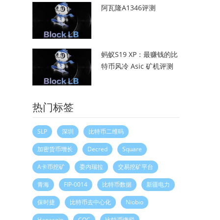
阿瓦隆A1346评测
蚂蚁S19 XP：最赚钱的比
特币风冷 Asic 矿机评测
热门标签
SLP
深圳
比特币二维码
加密货币增长
Decred
Square
A卡币挖矿
委内瑞拉
交易挖矿平台
青海
FIP-0014
比特币数据
新疆电力
保时捷
比特币去中心化
Niobio
Hanacoin
CQC
比特币缴税