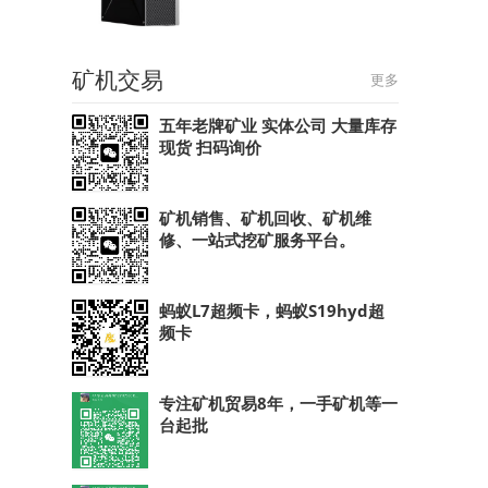
矿机交易
更多
五年老牌矿业 实体公司 大量库存
现货 扫码询价
矿机销售、矿机回收、矿机维
修、一站式挖矿服务平台。
蚂蚁L7超频卡，蚂蚁S19hyd超
频卡
专注矿机贸易8年，一手矿机等一
台起批