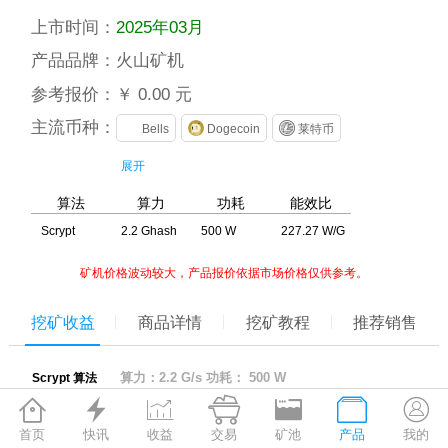
上市时间：
2025年03月
产品品牌：
火山矿机
参考报价：
￥ 0.00 元
主流币种：
Bells
Dogecoin
莱特币
展开
算法
算力
功耗
能效比
Scrypt
2.2 Ghash
500 W
227.27 W/G
矿机价格波动较大，产品报价依据市场价格仅供参考。
挖矿收益
商品详情
挖矿教程
推荐销售
算力：2.2 G/s 功耗： 500 W
Scrypt 算法







算力
币种
日产出
功耗
首页
快讯
收益
交易
矿池
产品
我的