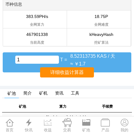
币种信息
383.59PH/s
18.75P
全网算力
全网难度
467901338
kHeavyHash
当前高度
挖矿算法
8.52313735 KAS / 天
T =
≈ ￥1.7
详细收益计算器
简介
矿机
资讯
工具
矿池
矿池
算力
手续费
No data available in table







可以左右滑动表格查看完整信息，
首页
快讯
收益
交易
矿池
产品
我的
数据可能更新不及时， 如果对数据有异议
联系我们
。