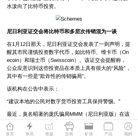
水泼向了比特币投资。
尼日利亚证交会将比特币和多层次传销混为一谈
在1月12日那天，尼日利亚证交会发表了一则声明，提
醒其市民谨慎投资数字代币，如比特币、维卡币（On
ecoin）和瑞士币（Swisscoin）。该证交会提醒称，
公众应意识到这些投资品在本质上具有很大的“风险”，
其中有一些是“欺诈性的传销骗局”。
该机构在公告中表示：
“建议本地的公民对数字货币投资工具保持警惕。”
最近，臭名昭著的庞氏骗局MMM（尼日利亚版）在该
国越来越受欢迎，这种多层次传销和金字塔式骗局已







吸引了该国金融机构的注意。当前，世界各地的执法
首页
快讯
收益
交易
矿池
产品
我的