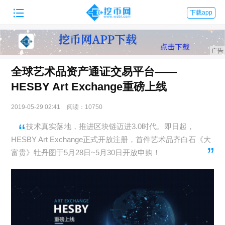

下载app
全球艺术品资产通证交易平台——
HESBY Art Exchange重磅上线
2019-05-29 02:41
阅读：10750
技术真实落地，推进区块链迈进3.0时代。即日起，
HESBY Art Exchange正式开放注册，首件艺术品齐白石《大
富贵》牡丹图于5月28日~5月30日开放申购！