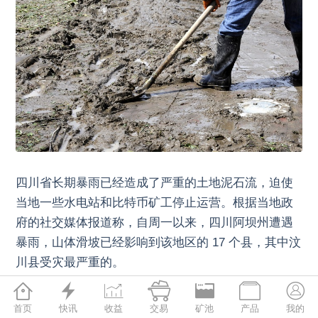
四川省长期暴雨已经造成了严重的土地泥石流，迫使
当地一些水电站和比特币矿工停止运营。根据当地政
府的社交媒体报道称，自周一以来，四川阿坝州遭遇
暴雨，山体滑坡已经影响到该地区的 17 个县，其中汶
川县受灾最严重的。







根据《中国日报》（China Daily）的报道，泥石流已
首页
快讯
收益
交易
矿池
产品
我的
经破坏了当地的电力供应和通信基础设施，并导致至