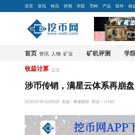
首页
资讯
快讯
评测
学院
币种
产品
软件
收
首页
矿机评测
学
资讯
人物
矿业
|
|
收益计算
首页
业界
正文
涉币传销，满星云体系再崩盘
2020-07-06 02:09:06
来源：蜂巢财经
阅读：11183