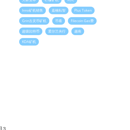
Inno矿机销售
嘉楠耘智
Plus Token
Grin古灵币矿机
币看
Filecoin Gas费
超级比特币
爱尔兰央行
越南
KDA矿机
月3