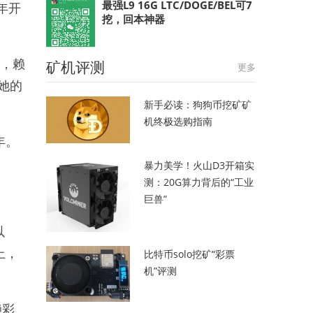
最强L9 16G LTC/DOGE/BEL可7
年开
挖，回本神器
矿机评测
始，赖
更多
她的
新手必读：狗狗币挖矿矿
机终极选购指南
年。
暴力美学！火山D3开箱实
测：20G算力背后的“工业
巨兽”
以
上，
比特币solo挖矿“彩票
机”评测
赖彩