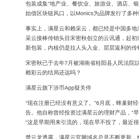
包装成集“地产业、餐饮业、旅游业、酒店、银
始借区块链风口，以Monics为品牌发行了多
事实上，满星云和赖采云，都已经是中国多地法
采云接棒传销头目宋密秋创立的云讯通，起初
新包装，内核仍是拉人头入金、层层返利的传
宋密秋已于去年7月被湖南省桂阳县人民法院
赖彩云的结局还远吗？
满星云旗下涉币App疑关停
“现在注册已经没有意义了。”6月底，蜂巢财经在
告。他自称曾经投资过满星云的理财产品，“
“这是早期用来引流的，现在早不投了，最近很
楚云龙透露，满星云官网域名总是不断更新，Mo