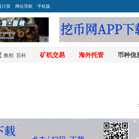
益计算
网址导航
手机版
院
矿机交易
海外托管
币种信
教程
百科
|
|
|