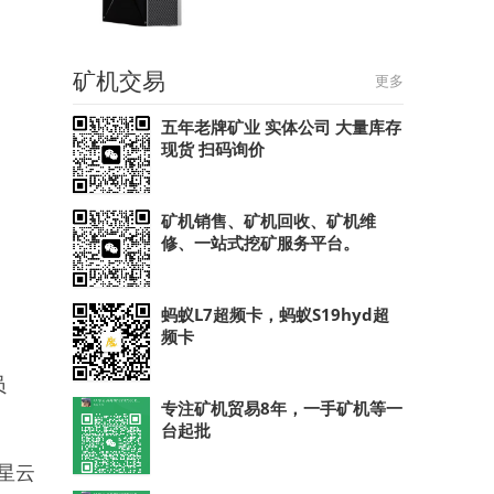
矿机交易
更多
五年老牌矿业 实体公司 大量库存
现货 扫码询价
矿机销售、矿机回收、矿机维
修、一站式挖矿服务平台。
蚂蚁L7超频卡，蚂蚁S19hyd超
频卡
员
专注矿机贸易8年，一手矿机等一
台起批
星云