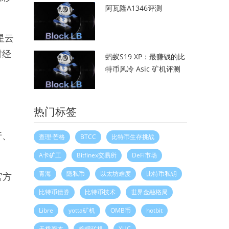
阿瓦隆A1346评测
星云
财经
蚂蚁S19 XP：最赚钱的比
特币风冷 Asic 矿机评测
。
热门标签
行、
查理·芒格
BTCC
比特币生存挑战
A卡矿工
Bitfinex交易所
DeFi市场
青海
隐私币
以太坊难度
比特币私钥
官方
比特币债券
比特币技术
世界金融格局
Libre
yotta矿机
OMB币
hotbit
天桥资本
柠檬矿机
XUC