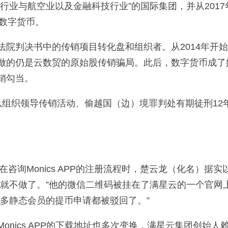
行业与航空业以及金融科技行业”的国际集团，并从2017
种数字货币。
院判决书中的传销项目转化盘和组织者。从2014年开
做的仍是云数贸的原始股传销骗局。此后，数字货币成了
销勾当。
以组织领导传销活动、偷越国（边）境罪判处有期徒刑12
咨询Monics APP的注册流程时，楚云龙（化名）据实
早就不做了。”他的微信二维码被挂在了满星云的一个官网
多静态会员的提币申请都被驳回了。”
nics APP的下载地址也多次变换，满星云集团创始人