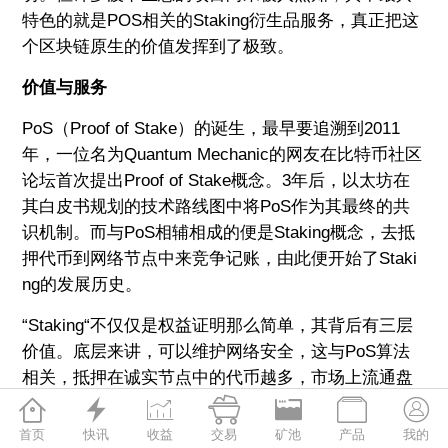
特色的就是POS相关的Staking衍生品服务，真正把这
个区块链原生的价值发挥到了极致。
价值与服务
PoS（Proof of Stake）的诞生，最早要追溯到2011
年，一位名为Quantum Mechanic的网友在比特币社区
论坛首次提出Proof of Stake概念。3年后，以太坊在
其白皮书规划的技术路线图中将PoS作为其最终的共
识机制。而与PoS相辅相成的便是Staking概念，去抵
押代币到网络节点中来竞争记账，由此便开始了Staki
ng的发展历史。
“Staking“不仅仅是权益证明那么简单，其背后有三层
价值。底层来讲，可以维护网络安全，这与PoS算法
相关，抵押在诚实节点中的代币越多，市场上流通盘
越小，那么作恶可能性也就越低。中层是获取网络扩







张当中的收益。公链代币的价值取决于其生态的繁荣
首页
快讯
收益
交易
矿池
产品
我的