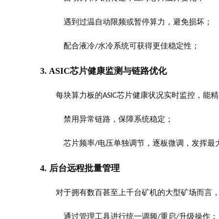
遇到过温自动限频或暂停算力，避免损坏；
配合液冷
水冷系统可获得更佳稳定性；
/
3. ASIC芯片健康监测与链路优化
每块算力板的
芯片健康状况实时监控，能精
ASIC
禁用异常链路，保障系统稳定；
芯片频率
电压单独调节，逐板微调，发挥最
/
4. 后台远程批量管理
对于拥有数百甚至上千台矿机的大型矿场而言
通过管理工具进行统一调频
重启
升级操作；
/
/