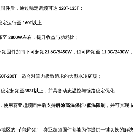
频固件后，通过稳定调频可达
；
120T-135T
稳定运行至
以上
；
160T
降至
左右
，提升收益与功耗比；
2800W
超频固件加持下可超频
，也可降频至
21.6G/5450W
11.3G/2430W
，适合对算力极致追求的大型水冷矿场；
60T-280T
可稳定超频至
以上
，并具备动态温控与链路稳定优化；
383
T
，使用赛亚超频固件后支持
解除高温保护
低温限制
，并可实现
/
昂地区的
节能降频
，赛亚超频固件都能为你提供一键切换的解
“
”