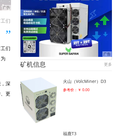
矿工们
矿工们
，为
矿机信息
更多
火山（VolcMiner）D3
能，深
参考价：￥ 0.00
学、更
福鹿T3