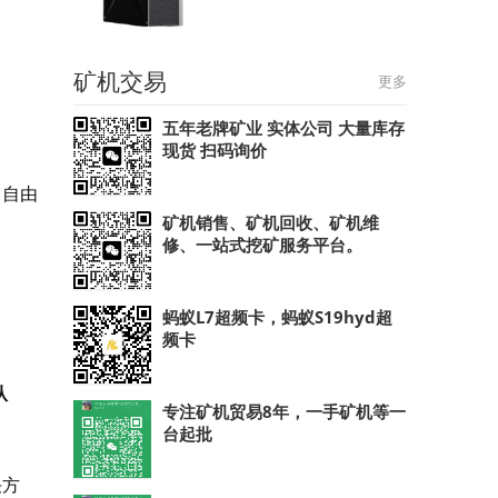
矿机交易
更多
五年老牌矿业 实体公司 大量库存
现货 扫码询价
，自由
矿机销售、矿机回收、矿机维
修、一站式挖矿服务平台。
蚂蚁L7超频卡，蚂蚁S19hyd超
频卡
从
专注矿机贸易8年，一手矿机等一
台起批
决方