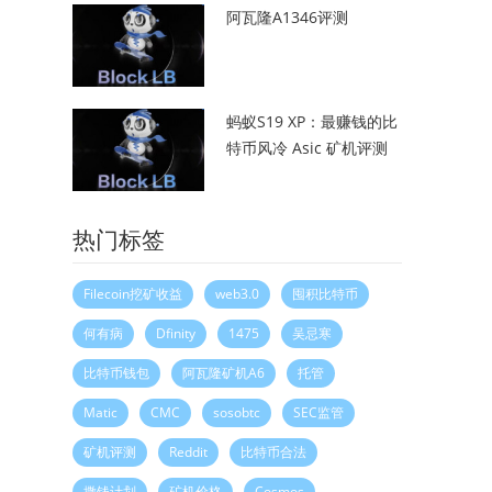
阿瓦隆A1346评测
蚂蚁S19 XP：最赚钱的比
特币风冷 Asic 矿机评测
热门标签
Filecoin挖矿收益
web3.0
囤积比特币
何有病
Dfinity
1475
吴忌寒
比特币钱包
阿瓦隆矿机A6
托管
Matic
CMC
sosobtc
SEC监管
矿机评测
Reddit
比特币合法
撒钱计划
矿机价格
Cosmos