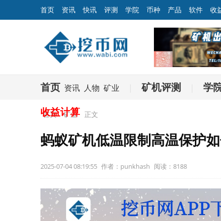
首页
资讯
快讯
评测
学院
币种
产品
软件
收
首页
矿机评测
学
资讯
人物
矿业
|
|
收益计算
首页
矿业
正文
蚂蚁矿机低温限制高温保护如
2025-07-04 08:19:55
作者：punkhash
阅读：8188