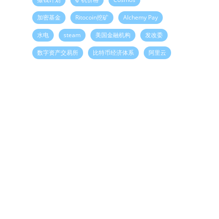
加密基金
Ritocoin挖矿
Alchemy Pay
水电
steam
美国金融机构
发改委
数字资产交易所
比特币经济体系
阿里云