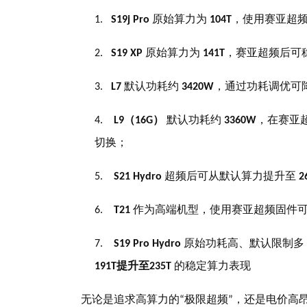
原始算力为
，使用赛亚超
1.
S19j Pro
104T
原始算力为
，赛亚超频后可
2.
S19 XP
141T
默认功耗约
，通过功耗调优可
3.
L7
3420W
（
）
默认功耗约
，在赛亚
4.
L9
16G
3360W
切换；
超频后可从默认算力提升至
5.
S21 Hydro
2
作为高端机型，使用赛亚超频固件
6.
T21
原始功耗高、默认限制多
7.
S19 Pro Hydro
提升至
的稳定算力表现
191T
235T
无论是追求高算力的
极限超频
，还是电价高
“
”