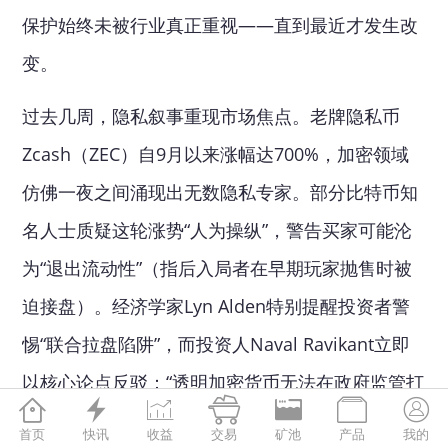
保护始终未被行业真正重视——直到最近才发生改
变。
过去几周，隐私叙事重现市场焦点。老牌隐私币
Zcash（ZEC）自9月以来涨幅达700%，加密领域
仿佛一夜之间涌现出无数隐私专家。部分比特币知
名人士质疑这轮涨势“人为操纵”，警告买家可能沦
为“退出流动性”（指后入局者在早期玩家抛售时被
迫接盘）。经济学家Lyn Alden特别提醒投资者警
惕“联合拉盘陷阱”，而投资人Naval Ravikant立即
以核心论点反驳：“透明加密货币无法在政府监管打







压下存活”。
首页
快讯
收益
交易
矿池
产品
我的