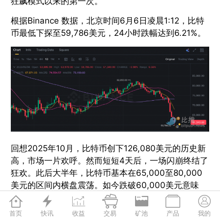
狂飙模式以来的第一次。
根据Binance 数据，北京时间6月6日凌晨1:12，比特
币最低下探至59,786美元，24小时跌幅达到6.21%。
回想2025年10月，比特币创下126,080美元的历史新
高，市场一片欢呼。然而短短4天后，一场闪崩终结了
狂欢。此后大半年，比特币基本在65,000至80,000
美元的区间内横盘震荡。如今跌破60,000美元意味
着，比特币较历史高点已下跌超过51%，2026年以来







累计跌幅接近30%。
首页
快讯
收益
交易
矿池
产品
我的