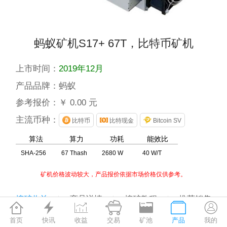
蚂蚁矿机S17+ 67T，比特币矿机
上市时间：
2019年12月
产品品牌：
蚂蚁
参考报价：
￥ 0.00 元
主流币种：
比特币
比特现金
Bitcoin SV
算法
算力
功耗
能效比
SHA-256
67 Thash
2680 W
40 W/T
矿机价格波动较大，产品报价依据市场价格仅供参考。
挖矿收益
商品详情
挖矿教程
推荐销售







首页
快讯
收益
交易
矿池
产品
我的