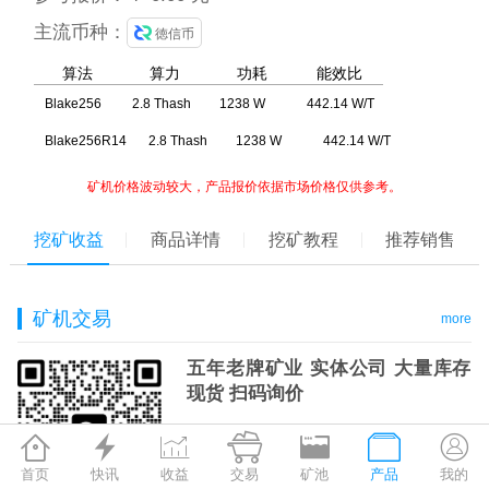
主流币种：
徳信币
算法
算力
功耗
能效比
Blake256
2.8 Thash
1238 W
442.14 W/T
Blake256R14
2.8 Thash
1238 W
442.14 W/T
矿机价格波动较大，产品报价依据市场价格仅供参考。
挖矿收益
商品详情
挖矿教程
推荐销售
矿机交易
more
五年老牌矿业 实体公司 大量库存
现货 扫码询价







首页
快讯
收益
交易
矿池
产品
我的