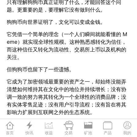
只有理解狗狗币真正证明了什么，才能回答这个问
题。更重要的是，要理解它没有做到什么。
狗狗币向世界证明了，文化可以变成金钱。
它凭借一个简单的理念（一个人们瞬间就能看懂的 M
eme）就实现全球性规模。这种熟悉感转化为信任，
而这种信任又转化为流动性、交易所上币以及机构的
关注。
但狗狗币也留下了一些遗憾。
它成为了加密领域最重要的资产之一，却始终没能弄
清楚如何维持其在文化中的地位并持续增长；没有协
调一致的努力将其转化为一个全球性的消费品牌；没
有实体零售足迹；没有用户引导流程；没有旨在将其
影响力扩展到互联网之外的生态系统。







尽管如此，它还是成功了。这就引出了一个简单的问
题：
首页
快讯
收益
交易
矿池
产品
我的