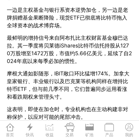
一边是主权基金与银行系资本逆势加仓，另一边是老
牌捐赠基金果断降险，现货ETF已彻底将比特币拖入
全球资本的战术博弈场。
最鲜明的增持信号来自阿布扎比主权财富基金穆巴达
拉。其一季度将贝莱德iShares比特币信托持股从127
0万股增至1472万股，市值约5.66亿美元，延续了自2
024年底以来每季必加的惯性。
摩根大通如影随形，IBIT敞口环比猛增174%。加拿大
皇家银行、丰业银行以及巴克莱等机构同样在增持比
特币ETF，但与前几季不同，它们普遍同步运用看涨
和看跌期权来管理头寸。
这表明，即使在加仓时，专业机构也在主动构建非对
称保护，以应对可能的尾部冲击。







与上述趋势背道而驰的，是哈佛大学捐赠基金。该基
首页
快讯
收益
交易
矿池
产品
我的
金曾是美国加密ETF持仓量最大的学术投资者之一，