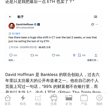
还是只是我把最后一点 ETH 也卖了？"
David Hoffman 是 Bankless 的联合创始人，过去六
年里以太坊最大的公开布道者之一。他在自己的个人
页面上写过一句话，"99% 的财富都不在银行里，而
是在以太坊上"。这个人写过《Ether: The Triple Poin







t Asset》，是把 ETH 定义为"超声波货币"叙事的核
心传教士之一。
首页
快讯
收益
交易
矿池
产品
我的