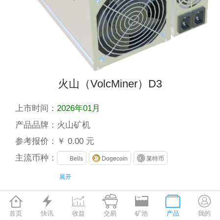
火山（VolcMiner）D3
上市时间：
2026年01月
产品品牌：
火山矿机
参考报价：
￥ 0.00 元
主流币种：
Bells
Dogecoin
莱特币
展开
算法
算力
功耗
能效比







Scrypt
20 Ghash
3580 W
179 W/G
首页
快讯
收益
交易
矿池
产品
我的