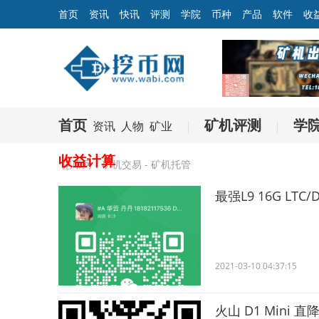
首页
资讯
快讯
评测
学院
币种
产品
软件
收
首页
矿机评测
学
资讯
人物
矿业
|
|
收益计算
挖币网
矿机交易 - 矿机托管
最强L9 16G LTC
2021-03-10 04:37:15
火山 D1 Mini 