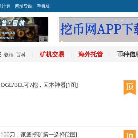
益计算
网址导航
手机版
院
矿机交易
海外托管
币种信
教程
百科
|
|
|
/DOGE/BEL可7挖，回本神器[1图]
直降100刀，家庭挖矿第一选择[2图]