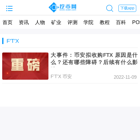


下载app
首页
资讯
人物
矿业
评测
学院
教程
百科
PO
F'T'X
大事件：币安拟收购FTX 原因是什
么？还有哪些障碍？后续有什么影
响？
F'T'X
币安
2022-11-09