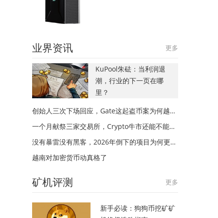
业界资讯
更多
KuPool朱砝：当利润退
潮，行业的下一页在哪
里？
创始人三次下场回应，Gate这起盗币案为何越描越黑？
一个月献祭三家交易所，Crypto牛市还能不能来？
没有暴雷没有黑客，2026年倒下的项目为何更多？
越南对加密货币动真格了
矿机评测
更多
新手必读：狗狗币挖矿矿