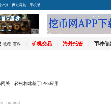
益计算
网址导航
手机版
院
矿机交易
海外托管
币种信
教程
百科
|
|
|
的IPFS网关，轻松构建基于IPFS应用
09-19 02:20:08