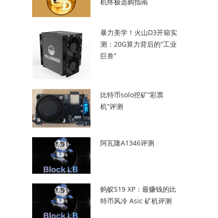
机终极选购指南
暴力美学！火山D3开箱实
测：20G算力背后的“工业
巨兽”
比特币solo挖矿“彩票
机”评测
阿瓦隆A1346评测
蚂蚁S19 XP：最赚钱的比
特币风冷 Asic 矿机评测