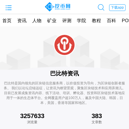


下载app
首页
资讯
人物
矿业
评测
学院
教程
百科
PO
巴比特资讯
巴比特是国内领先的区块链信息服务商，以价值投资为导向，为区块链创新者服
务。 我们以论坛启锚远征，让资讯为瞭望景观，聚集区块链技术和应用弄潮儿。
目前已发展成集资讯内容、线下活动、培训、孵化器、投资和区块链技术落地应
用于一体的生态体平台。全网覆盖用户超100万人，遍及中国大陆、韩国，日
本，美国，香港等国家和地区。
3257633
383
浏览量
文章数