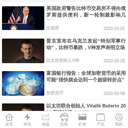
美国政府警告比特币交易所不得向俄
罗斯提供便利，新一轮制裁影响几
何？
交易所
2022-03-01
普京宣布在乌克兰发起“特别军事行
动”，比特币暴跌，V神发声表明立场
以太坊创始人V神
2022-02-25
富国银行报告：全球加密货币的采用
可能“很快就会达到一个超级转折点”
加密货币
2022-02-08
以太坊联合创始人 Vitalik Buterin 20
22 新春访谈 & AMA







首页
快讯
收益
交易
矿池
产品
我的
2022-02-08