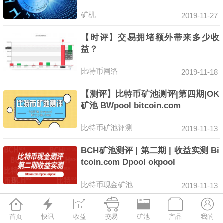
矿机
2019-11-27
【时评】交易拥堵额外带来多少收
益？
比特币网络
2019-11-18
【测评】比特币矿池测评|第四期|OK
矿池 BWpool bitcoin.com
比特币矿池评测
2019-11-13
BCH矿池测评 | 第二期 | 收益实测 Bi
tcoin.com Dpool okpool
比特币现金矿池
2019-11-13







【测评】莱特币矿池|第四期|币网矿
首页
快讯
收益
交易
矿池
产品
我的
池，龙池，大象矿池，litecoinpool