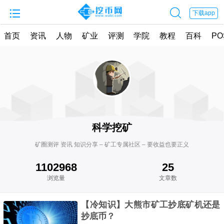


下载app
首页
资讯
人物
矿业
评测
学院
教程
百科
PO
科学挖矿
矿圈测评 资讯 知识分享 – 矿工专属社区 – 要收益也要正义
1102968
25
浏览量
文章数
【冷知识】大熊市矿工抄底矿机还是
抄底币？