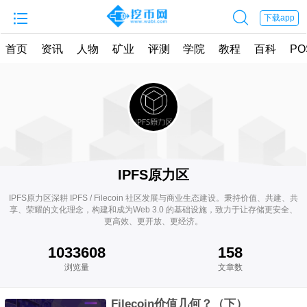


下载app
首页
资讯
人物
矿业
评测
学院
教程
百科
PO
IPFS原力区
IPFS原力区深耕 IPFS / Filecoin 社区发展与商业生态建设。秉持价值、共建、共
享、荣耀的文化理念，构建和成为Web 3.0 的基础设施，致力于让存储更安全、
更高效、更开放、更经济。
1033608
158
浏览量
文章数
Filecoin价值几何？（下）