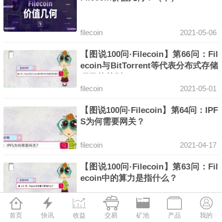
filecoin
2021-05-06
【图说100问·Filecoin】第66问：Fil
ecoin与BitTorrent等代表分布式存储
项目的差别
filecoin
2021-05-01
【图说100问·Filecoin】第64问：IPF
S为何需要网关？
filecoin
2021-04-17
【图说100问·Filecoin】第63问：Fil
ecoin中的算力是指什么？







filecoin
算力
2021-04-11
首页
快讯
收益
交易
矿池
产品
我的