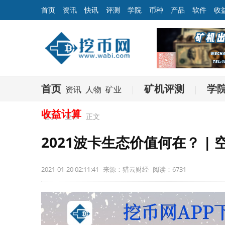
首页
资讯
快讯
评测
学院
币种
产品
软件
收
首页
矿机评测
学
资讯
人物
矿业
|
|
收益计算
首页
业界
正文
2021波卡生态价值何在？ | 
2021-01-20 02:11:41
来源：猎云财经
阅读：6731