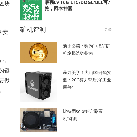
最强L9 16G LTC/DOGE/BEL可7
区块
挖，回本神器
矿机评测
更多
享安
新手必读：狗狗币挖矿矿
机终极选购指南
+n
的链
暴力美学！火山D3开箱实
测：20G算力背后的“工业
要做
巨兽”
。
比特币solo挖矿“彩票
机”评测