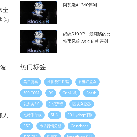
阿瓦隆A1346评测
一条全
也为
蚂蚁S19 XP：最赚钱的比
特币风冷 Asic 矿机评测
热门标签
为波
美日贸易
虚拟货币诈骗
香港证监会
500.COM
D9
Grin矿机
Scash
以太坊2.0
知识产权
区块浏览器
有人
比特币付款
SUN
S9 Hydrop评测
BSC
市场行情分析
Coincheck
IPFS挖矿
币管家
Innosilicon S11