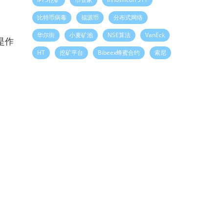
比特币病毒
福源币
分布式网络
华尔街
小麦矿池
NSE算法
VanEck
是作
HT
挖矿平台
Bibeex蜂蜜合约
索尼