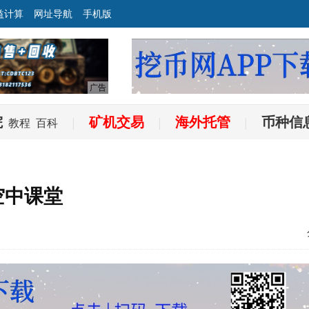
益计算
网址导航
手机版
院
矿机交易
海外托管
币种信
教程
百科
|
|
|
空中课堂