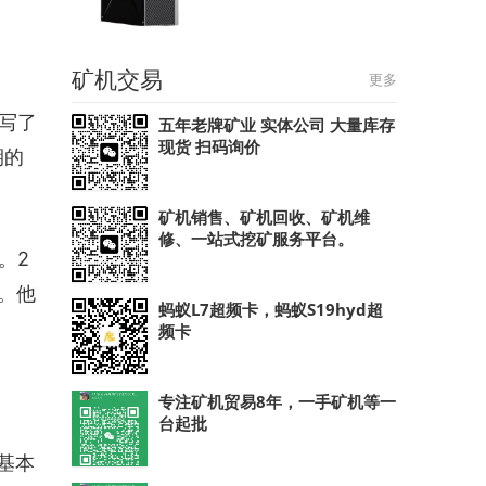
矿机交易
更多
撰写了
五年老牌矿业 实体公司 大量库存
现货 扫码询价
期的
矿机销售、矿机回收、矿机维
修、一站式挖矿服务平台。
者。2
题。他
蚂蚁L7超频卡，蚂蚁S19hyd超
频卡
专注矿机贸易8年，一手矿机等一
台起批
基本