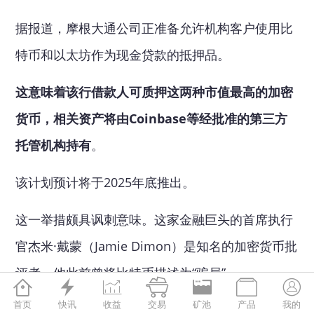
据报道，摩根大通公司正准备允许机构客户使用比
特币和以太坊作为现金贷款的抵押品。
这意味着该行借款人可质押这两种市值最高的加密
货币，相关资产将由Coinbase等经批准的第三方
托管机构持有
。
该计划预计将于2025年底推出。
这一举措颇具讽刺意味。这家金融巨头的首席执行
官杰米·戴蒙（Jamie Dimon）是知名的加密货币批
评者，他此前曾将比特币描述为“骗局”。







首页
快讯
收益
交易
矿池
产品
我的
但加密货币这一新兴行业的需求不断增长，迫使他