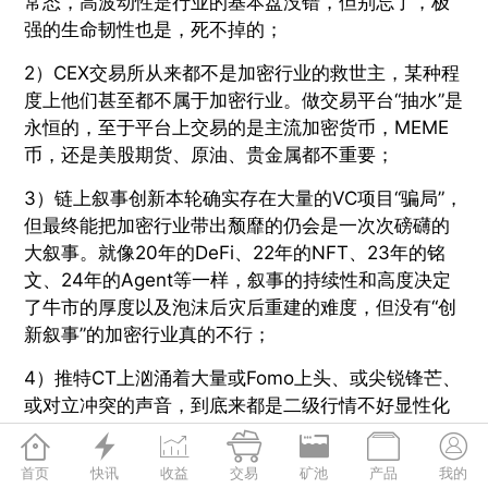
常态，高波动性是行业的基本盘没错，但别忘了，极
强的生命韧性也是，死不掉的；
2）CEX交易所从来都不是加密行业的救世主，某种程
度上他们甚至都不属于加密行业。做交易平台“抽水”是
永恒的，至于平台上交易的是主流加密货币，MEME
币，还是美股期货、原油、贵金属都不重要；
3）链上叙事创新本轮确实存在大量的VC项目“骗局”，
但最终能把加密行业带出颓靡的仍会是一次次磅礴的
大叙事。就像20年的DeFi、22年的NFT、23年的铭
文、24年的Agent等一样，叙事的持续性和高度决定
了牛市的厚度以及泡沫后灾后重建的难度，但没有“创
新叙事”的加密行业真的不行；
4）推特CT上汹涌着大量或Fomo上头、或尖锐锋芒、
或对立冲突的声音，到底来都是二级行情不好显性化
的表现，看一看，消遣消遣就好了。若真到了加密行







业跨踏式衰亡的那一天，没有一个人能够独善其身，
首页
快讯
收益
交易
矿池
产品
我的
还是那句话，各位伟大的“美股交易员”，请务必敬畏下