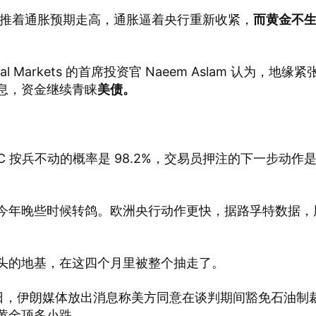
价推着通胀预期走高，通胀逼着央行重新收紧，
而黄金不
l Markets 的首席投资官 Naeem Aslam 认为，地缘紧
息，资金继续青睐
美债。
。
C 按兵不动的概率是 98.2%，交易员押注的下一步动作是 
今年晚些时候转鸽。欧洲央行动作更快，据路孚特数据，
头的地基，在这四个月里被整个抽走了。
18 日，伊朗媒体放出消息称美方同意在谈判期间豁免石油制
黄金顶多小跌。