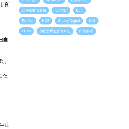
市真
比特币匿名交易
KLP挖矿
BCC
Exodus
HOE
Galaxy Digital
软银
LTHN
加密货币服务许可证
白俄罗斯
归自
兵。
全在
的半山