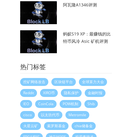
阿瓦隆A1346评测
蚂蚁S19 XP：最赚钱的比
特币风冷 Asic 矿机评测
热门标签
挖矿网络攻击
区块链平台
全球算力大会
Reddit
XIRO币
隐私保护
金融时报
IEO
CoinCola
POW机制
Shib
cisco
以太坊代币
Metromile
火星云矿
索罗斯基金
chia储备金
FPGA挖矿
神马M30S
挖易李培才