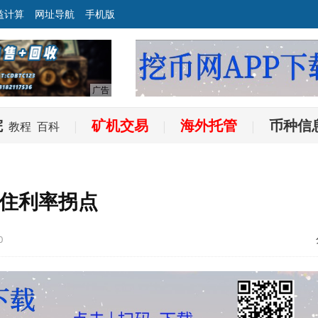
益计算
网址导航
手机版
院
矿机交易
海外托管
币种信
教程
百科
|
|
|
住利率拐点
0