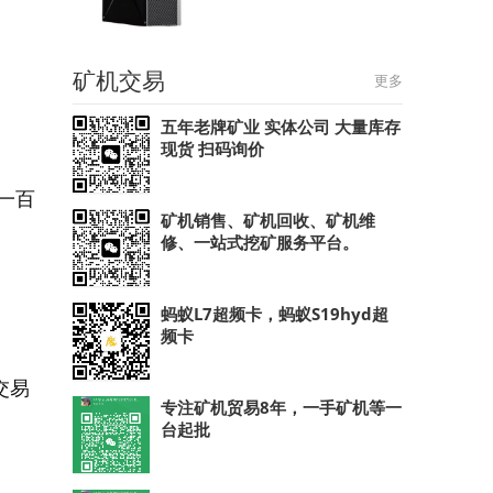
矿机交易
更多
五年老牌矿业 实体公司 大量库存
现货 扫码询价
一百
矿机销售、矿机回收、矿机维
修、一站式挖矿服务平台。
蚂蚁L7超频卡，蚂蚁S19hyd超
频卡
交易
专注矿机贸易8年，一手矿机等一
台起批