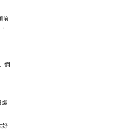
顶前
时，
。翻
日爆
太好