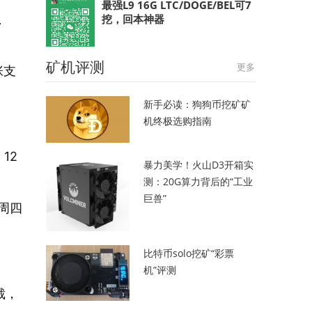
最强L9 16G LTC/DOGE/BEL可7
生
挖，回本神器
矿机评测
更多
张支
新手必读：狗狗币挖矿矿
机终极选购指南
12
暴力美学！火山D3开箱实
测：20G算力背后的“工业
巨兽”
周四
比特币solo挖矿“彩票
机”评测
裁，