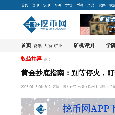
首页
资讯
快讯
评测
学院
币种
产品
软件
收
首页
矿机评测
学
资讯
人物
矿业
|
|
收益计算
首页
业界
正文
黄金抄底指南：别等停火，盯
2026-06-15 06:45:12
来源：潮向研究
作者：David
阅读：121