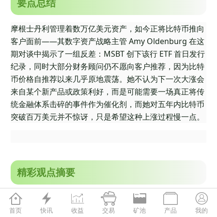
要点总结
摩根士丹利管理着数万亿美元资产，如今正将比特币推向
客户面前——其数字资产战略主管 Amy Oldenburg 在这
期对谈中揭示了一组反差：MSBT 创下该行 ETF 首日发行
纪录，同时大部分财务顾问仍不愿向客户推荐，因为比特
币价格自推荐以来几乎原地震荡。她不认为下一次大涨会
来自某个新产品或政策利好，而是可能需要一场真正将传
统金融体系击碎的事件作为催化剂，而她对五年内比特币
突破百万美元并不惊讶，只是希望这种上涨过程慢一点。
精彩观点摘要







科技根源：从 1999 年科技泡沫到新兴市
首页
快讯
收益
交易
矿池
产品
我的