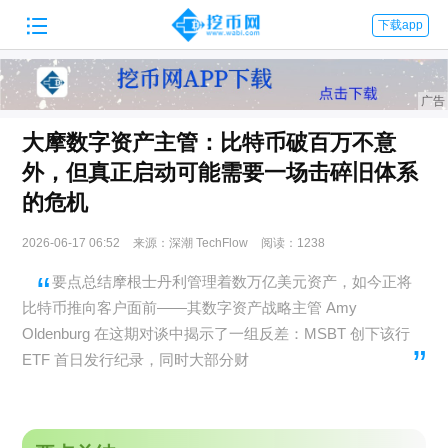

下载app
大摩数字资产主管：比特币破百万不意
外，但真正启动可能需要一场击碎旧体系
的危机
2026-06-17 06:52
来源：深潮 TechFlow
阅读：1238
要点总结摩根士丹利管理着数万亿美元资产，如今正将
比特币推向客户面前——其数字资产战略主管 Amy
Oldenburg 在这期对谈中揭示了一组反差：MSBT 创下该行
ETF 首日发行纪录，同时大部分财