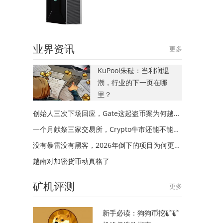
业界资讯
更多
KuPool朱砝：当利润退
潮，行业的下一页在哪
里？
创始人三次下场回应，Gate这起盗币案为何越描越黑？
一个月献祭三家交易所，Crypto牛市还能不能来？
没有暴雷没有黑客，2026年倒下的项目为何更多？
越南对加密货币动真格了
矿机评测
更多
新手必读：狗狗币挖矿矿