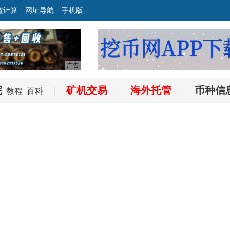
益计算
网址导航
手机版
院
矿机交易
海外托管
币种信
教程
百科
|
|
|