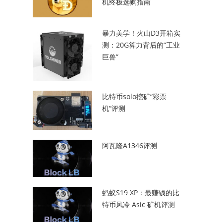
机终极选购指南
暴力美学！火山D3开箱实
测：20G算力背后的“工业
巨兽”
比特币solo挖矿“彩票
机”评测
阿瓦隆A1346评测
蚂蚁S19 XP：最赚钱的比
特币风冷 Asic 矿机评测