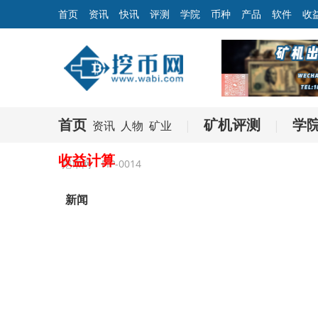
首页
资讯
快讯
评测
学院
币种
产品
软件
收
首页
矿机评测
学
资讯
人物
矿业
|
|
收益计算
挖币网
FIP-0014
新闻