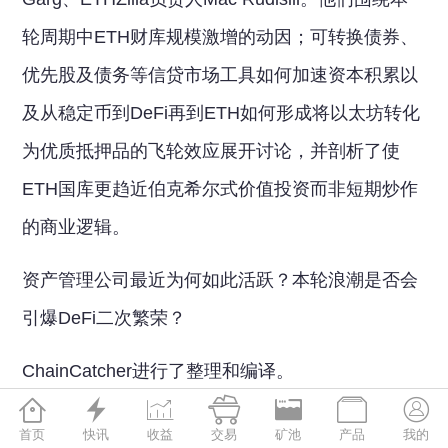
轮周期中ETH财库规模激增的动因；可转换债券、
优先股及债务等信贷市场工具如何加速资本积累以
及从稳定币到DeFi再到ETH如何形成将以太坊转化
为优质抵押品的飞轮效应展开讨论，并剖析了使
ETH国库更趋近伯克希尔式价值投资而非短期炒作
的商业逻辑。
资产管理公司最近为何如此活跃？本轮浪潮是否会
引爆DeFi二次繁荣？
ChainCatcher进行了整理和编译。







精彩观点摘要：
首页
快讯
收益
交易
矿池
产品
我的