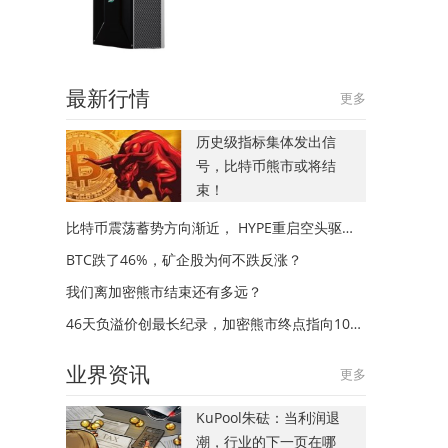
最新行情
更多
历史级指标集体发出信
号，比特币熊市或将结
束！
比特币震荡蓄势方向渐近， HYPE重启空头驱动趋势
BTC跌了46%，矿企股为何不跌反涨？
我们离加密熊市结束还有多远？
46天负溢价创最长纪录，加密熊市终点指向10月还是12月？
业界资讯
更多
KuPool朱砝：当利润退
潮，行业的下一页在哪