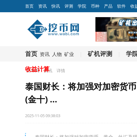
首页
资讯
快讯
评测
学院
币种
产品
软件
收
首页
矿机评测
学
资讯
人物
矿业
|
|
收益计算
挖币网
快讯
详情
泰国财长：将加强对加密货币
(金十) ...
2025-11-05 09:38:03
泰国财长：将加强对加密货币、黄金、外汇及现金交