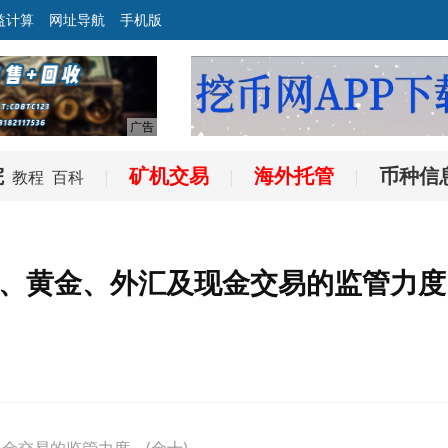
益计算
网址导航
手机版
院
矿机交易
海外托管
币种信
教程
百科
|
|
|
、黄金、外汇及现金交易的监管力度
易的监管力度。(金十)...