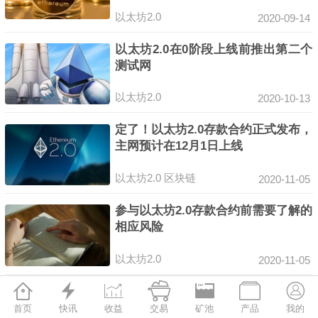
以太坊2.0
2020-09-14
以太坊2.0在0阶段上线前推出第二个
测试网
以太坊2.0
2020-10-13
定了！以太坊2.0存款合约正式发布，
主网预计在12月1日上线
以太坊2.0
区块链
2020-11-05
参与以太坊2.0存款合约前需要了解的
相应风险
以太坊2.0
2020-11-05







以太坊2.0即将发布，但距离正式投入
使用还有多久？
首页
快讯
收益
交易
矿池
产品
我的