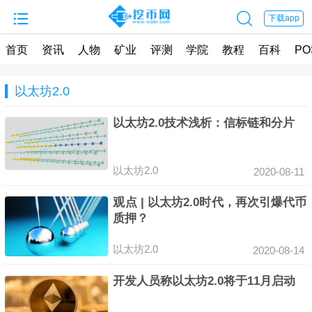


下载app
首页
资讯
人物
矿业
评测
学院
教程
百科
PO
以太坊2.0
以太坊2.0技术浅析：信标链和分片
以太坊2.0
2020-08-11
观点 | 以太坊2.0时代，再次引爆代币
质押？
以太坊2.0
2020-08-14
开发人员称以太坊2.0将于11月启动