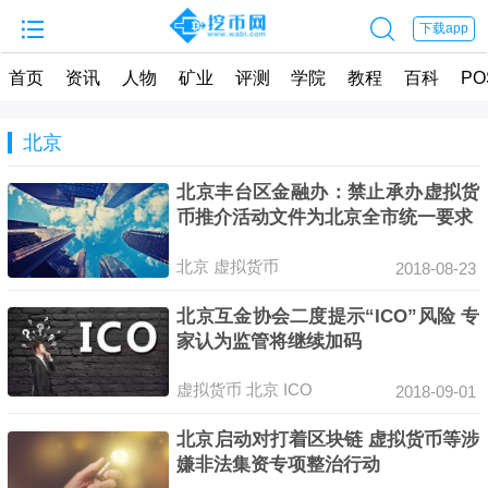


下载app
首页
资讯
人物
矿业
评测
学院
教程
百科
PO
北京
北京丰台区金融办：禁止承办虚拟货
币推介活动文件为北京全市统一要求
北京
虚拟货币
2018-08-23
北京互金协会二度提示“ICO”风险 专
家认为监管将继续加码
虚拟货币
北京
ICO
2018-09-01
北京启动对打着区块链 虚拟货币等涉
嫌非法集资专项整治行动