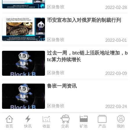
区块鲁班
2022-02-28
币安宣布加入对俄罗斯的制裁行列
区块鲁班
2022-03-01
过去一周，btc链上活跃地址增加，b
tc算力持续增长
区块鲁班
2022-03-09
鲁班一周资讯
区块鲁班
2022-03-24







美女手把手教你升级S17，T17散热片
首页
快讯
收益
交易
矿池
产品
我的