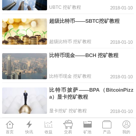
UBTC
挖矿教程
2018-01-10
超级比特币——SBTC挖矿教程
超级比特币
挖矿教程
2018-01-10
比特币现金——BCH 挖矿教程
比特币现金
挖矿教程
2018-01-10
比特币披萨——BPA（BitcoinPizz
a）显卡挖矿教程
显卡挖矿
挖矿教程
2018-01-10







蚂蚁矿机S9在F2Pool挖比特币详细
教程
首页
快讯
收益
交易
矿池
产品
我的