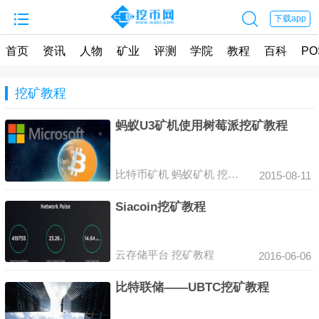


下载app
首页
资讯
人物
矿业
评测
学院
教程
百科
PO
挖矿教程
蚂蚁U3矿机使用树莓派挖矿教程
比特币矿机
蚂蚁矿机
挖矿教程
2015-08-11
Siacoin挖矿教程
云存储平台
挖矿教程
2016-06-06
比特联储——UBTC挖矿教程