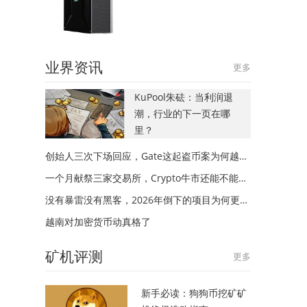
业界资讯
更多
KuPool朱砝：当利润退
潮，行业的下一页在哪
里？
创始人三次下场回应，Gate这起盗币案为何越描越黑？
一个月献祭三家交易所，Crypto牛市还能不能来？
没有暴雷没有黑客，2026年倒下的项目为何更多？
越南对加密货币动真格了
矿机评测
更多
新手必读：狗狗币挖矿矿