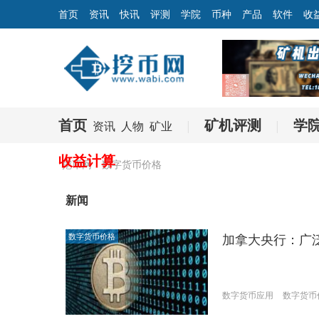
首页
资讯
快讯
评测
学院
币种
产品
软件
收
首页
矿机评测
学
资讯
人物
矿业
|
|
收益计算
挖币网
数字货币价格
新闻
数字货币价格
加拿大央行：广
数字货币应用
数字货币