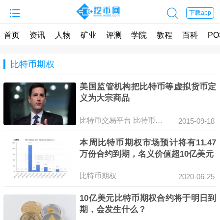


下载app
首页
资讯
人物
矿业
评测
学院
教程
百科
PO
比特币期权
美国监管机构把比特币等虚拟货币定
义为大宗商品
比特币交易平台
比特币期权
P2P平台
2015-09-18
本周比特币期权市场预计将有11.47
万份合约到期，名义价值超10亿美元
比特币期权
2020-06-25
10亿美元比特币期权合约将于明日到
期，会发生什么？