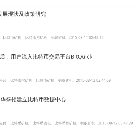
发展现状及政策研究
比特币矿机
比特币挖矿机
蚂蚁矿机
2015-08-11 08:42:17
围剿后，用户流入比特币交易平台BitQuick
平台
比特币挖矿机
比特币矿机
蚂蚁矿机
2015-08-12 02:44:09
ace在华盛顿建立比特币数据中心
支付
比特币矿机
比特币钱包
比特币挖矿机
蚂蚁矿机
2015-08-12 05:47:29