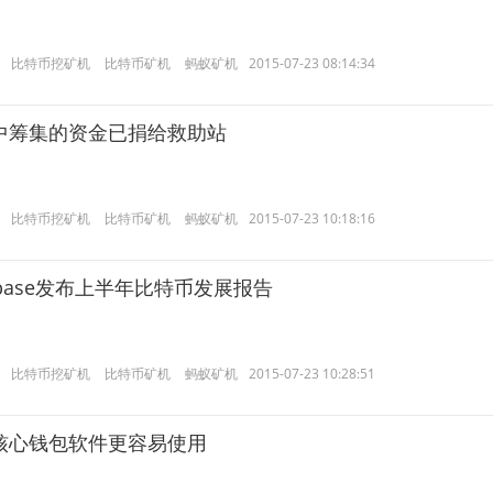
比特币挖矿机
比特币矿机
蚂蚁矿机
2015-07-23 08:14:34
中筹集的资金已捐给救助站
比特币挖矿机
比特币矿机
蚂蚁矿机
2015-07-23 10:18:16
nbase发布上半年比特币发展报告
比特币挖矿机
比特币矿机
蚂蚁矿机
2015-07-23 10:28:51
核心钱包软件更容易使用