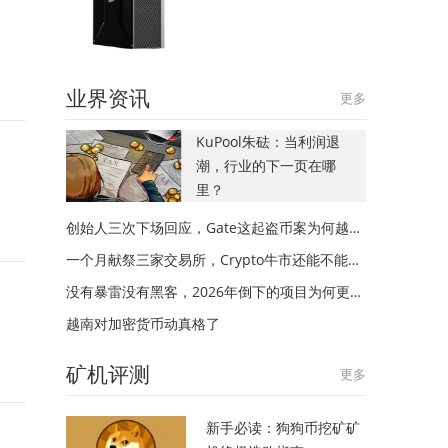
业界资讯
更多
KuPool朱砝：当利润退
潮，行业的下一页在哪
里？
创始人三次下场回应，Gate这起盗币案为何越描越黑？
一个月献祭三家交易所，Crypto牛市还能不能来？
没有暴雷没有黑客，2026年倒下的项目为何更多？
越南对加密货币动真格了
矿机评测
更多
新手必读：狗狗币挖矿矿