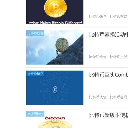
比特币钱包
比特币交易
比特币钱包
比特币募捐活动
比特币钱包
比特币交易
比特币钱包
比特币巨头Coi
比特币钱包
比特币交易
比特币钱包
比特币新版本使