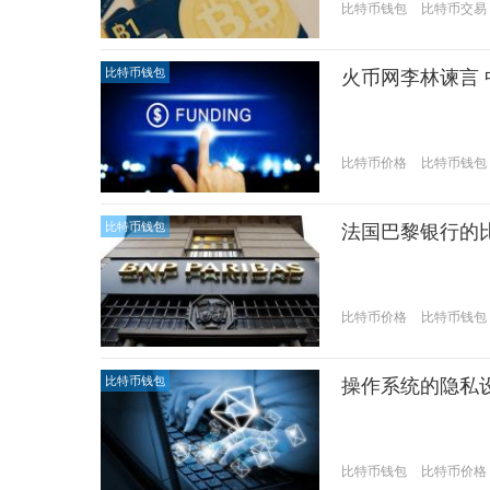
比特币钱包
比特币交易
比特币钱包
火币网李林谏言
比特币价格
比特币钱包
比特币钱包
法国巴黎银行的
比特币价格
比特币钱包
比特币钱包
操作系统的隐私
比特币钱包
比特币价格