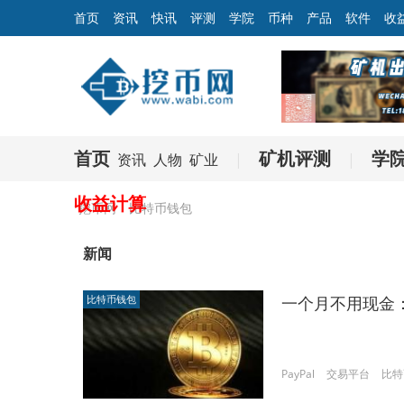
首页
资讯
快讯
评测
学院
币种
产品
软件
收
首页
矿机评测
学
资讯
人物
矿业
|
|
收益计算
挖币网
比特币钱包
新闻
比特币钱包
一个月不用现金
PayPal
交易平台
比特