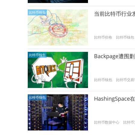
比特币钱包
当前比特币行业
比特币价格
比特币钱包
比特币钱包
Backpage遭
比特币钱包
比特币交易
比特币钱包
HashingSp
比特币数据中心
比特币