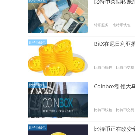
比特币类似转账服
转账服务
比特币钱包
比特币钱包
BitX在尼日利
比特币钱包
比特币交易
比特币钱包
Coinbox引
比特币钱包
比特币交易
比特币钱包
比特币正在改变