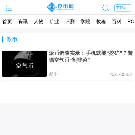


下载app
首页
资讯
人物
矿业
评测
学院
教程
百科
PO
派币
派币调查实录：手机就能“挖矿”？警
惕空气币“割韭菜”
派币
2021-05-08