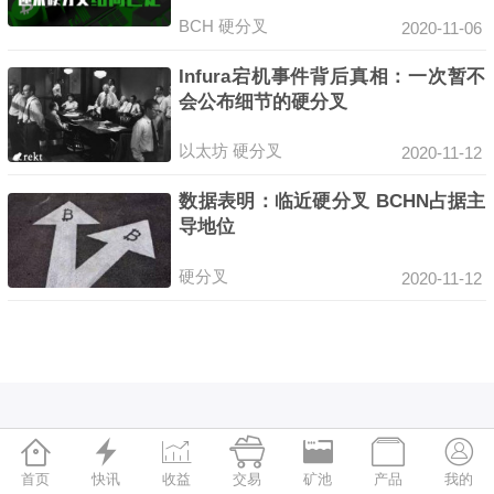
BCH
硬分叉
2020-11-06
Infura宕机事件背后真相：一次暂不
会公布细节的硬分叉
以太坊
硬分叉
2020-11-12
数据表明：临近硬分叉 BCHN占据主
导地位
硬分叉
2020-11-12







首页
快讯
收益
交易
矿池
产品
我的