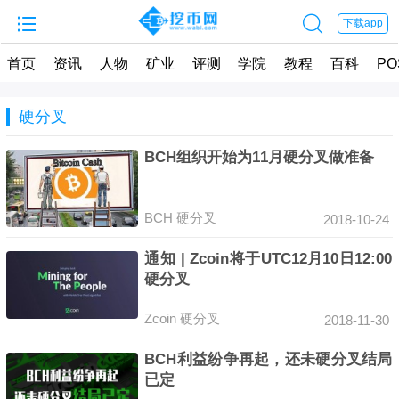


下载app
首页
资讯
人物
矿业
评测
学院
教程
百科
PO
硬分叉
BCH组织开始为11月硬分叉做准备
BCH
硬分叉
2018-10-24
通知 | Zcoin将于UTC12月10日12:00
硬分叉
Zcoin
硬分叉
2018-11-30
BCH利益纷争再起，还未硬分叉结局
已定