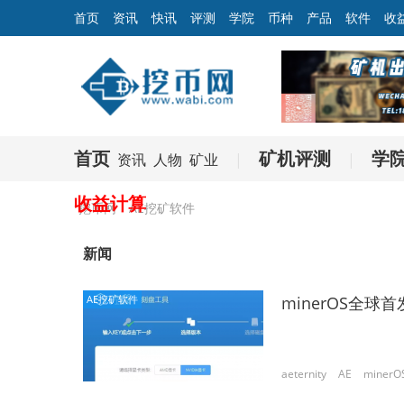
首页
资讯
快讯
评测
学院
币种
产品
软件
收
首页
矿机评测
学
资讯
人物
矿业
|
|
收益计算
挖币网
AE挖矿软件
新闻
AE挖矿软件
minerOS全球首
aeternity
AE
minerO