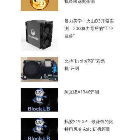
机终极选购指南
暴力美学！火山D3开箱实
测：20G算力背后的“工业
巨兽”
比特币solo挖矿“彩票
机”评测
阿瓦隆A1346评测
蚂蚁S19 XP：最赚钱的比
特币风冷 Asic 矿机评测