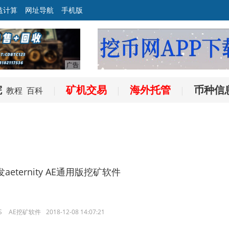
益计算
网址导航
手机版
院
矿机交易
海外托管
币种信
教程
百科
|
|
|
发aeternity AE通用版挖矿软件
S
AE挖矿软件
2018-12-08 14:07:21