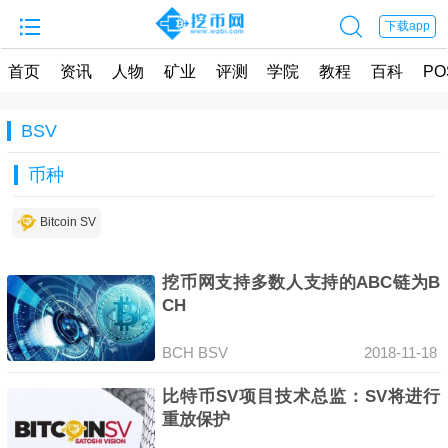


下载app
首页
资讯
人物
矿业
评测
学院
教程
百科
PO
BSV
币种
Bitcoin SV
挖币网支持多数人支持的ABC链为B
CH
BCH
BSV
2018-11-18
比特币SV项目技术总监：SV将进行
重放保护