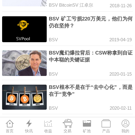
BSV
BitcoinSV
江卓尔
2018-11-26
BSV 矿工亏损220万美元，他们为何
仍在坚持？
BSV
2019-04-19
BSV魔幻爆拉背后：CSW称拿到自证
中本聪的关键证据
BSV
2020-01-15
BSV根本不是在于“去中心化”，而是
在于“竞争”
BSV
2020-02-11
BCH和BSV减产在即，谨防冲高回落







风险
首页
快讯
收益
交易
矿池
产品
我的