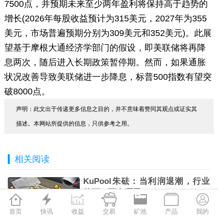
7500点，并预期未来至少两年盈利将保持高于趋势的
增长(2026年每股收益预计为315美元，2027年为355
美元，市场普遍预期分别为309美元和352美元)。此展
望基于摩根大通经济学部门的假设，即美联储将再降
息两次，随后进入长期政策暂停期。然而，如果通胀
状况改善导致美联储进一步降息，标普500指数有望突
破8000点。
声明：此文出于传递更多信息之目的，并不意味着赞同其观点或证实其
描述。本网站所提供的信息，只供参考之用。
相关阅读
KuPool朱砝：当利润退潮，行业
的下一页在哪里？







首页
快讯
收益
交易
矿池
产品
我的
2026-08-06