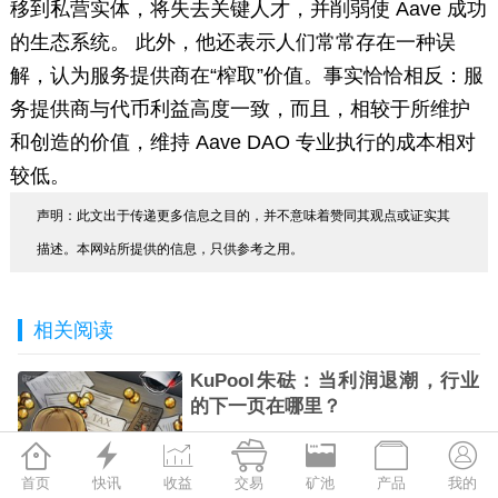
移到私营实体，将失去关键人才，并削弱使 Aave 成功
的生态系统。 此外，他还表示人们常常存在一种误
解，认为服务提供商在“榨取”价值。事实恰恰相反：服
务提供商与代币利益高度一致，而且，相较于所维护
和创造的价值，维持 Aave DAO 专业执行的成本相对
较低。
声明：此文出于传递更多信息之目的，并不意味着赞同其观点或证实其
描述。本网站所提供的信息，只供参考之用。
相关阅读
KuPool朱砝：当利润退潮，行业
的下一页在哪里？







2026-08-06
首页
快讯
收益
交易
矿池
产品
我的