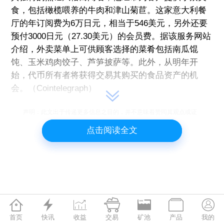
食，包括橄榄喂养的牛肉和津山菊苣。这家意大利餐
厅的年订阅费为6万日元，相当于546美元，另外还要
预付3000日元（27.30美元）的会员费。据该服务网站
介绍，外卖菜单上可供顾客选择的菜肴包括南瓜馄
饨、玉米鸡肉饺子、芦笋披萨等。此外，从明年开
始，代币所有者将获得交易其购买的食品资产的机
会。（Cointelegraph）
声明：此文出于传递更多信息之目的，并不意味着赞同其观点或证
实其描述。本网站所提供的信息，只供参考之用。
点击阅读全文







首页
快讯
收益
交易
矿池
产品
我的